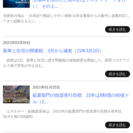
い、その上...
当団体の強み ・日本語で相談しやすい体制 日本企業様からの案件に多数対応し
てきた経験をもとに、...
続きを読む
2021年03月05日
新車と住宅の間接税、3月から減免（21年3月2日）
政府は1日、新車と住宅に課す間接税の減免措置を開始した。新型コロナウイ
ルス禍で景気が冷え込む...
続きを読む
2021年01月25日
鉱業部門の投資実行目標、21年は6割増の60億ド
ル（2...
エネルギー・鉱物資源省は、2021年の鉱業部門の投資実行目標を前年比
58.9％増の59億80...
続きを読む