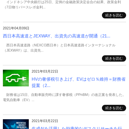
インドネシア中央銀行は25日、定例の金融政策決定会合の結果、政策金利
（7日物リバースレポ金利...
続きを読む
2021年04月09日
西日本高速道とJEXWAY、出資先の高速道が開通（21...
西日本高速道路（NEXCO西日本）と日本高速道路インターナショナル
（JEXWAY）は、出資先...
続きを読む
2021年03月22日
HVの奢侈税引き上げ、EVはゼロ％維持＝財務省
提案（2...
財務省は15日、自動車販売時に課す奢侈税（PPnBM）の改正案を発表した。
電気自動車（EV）...
続きを読む
2021年03月22日
生成AIを活用した効率的なデスクリサーチを行