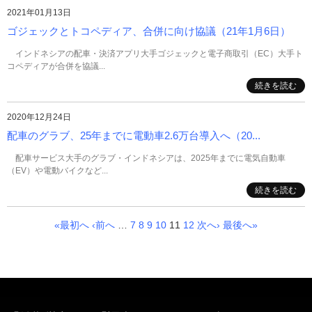
2021年01月13日
ゴジェックとトコペディア、合併に向け協議（21年1月6日）
インドネシアの配車・決済アプリ大手ゴジェックと電子商取引（EC）大手ト
コペディアが合併を協議...
続きを読む
2020年12月24日
配車のグラブ、25年までに電動車2.6万台導入へ（20...
配車サービス大手のグラブ・インドネシアは、2025年までに電気自動車
（EV）や電動バイクなど...
続きを読む
«最初へ
‹前へ
…
7
8
9
10
11
12
次へ›
最後へ»