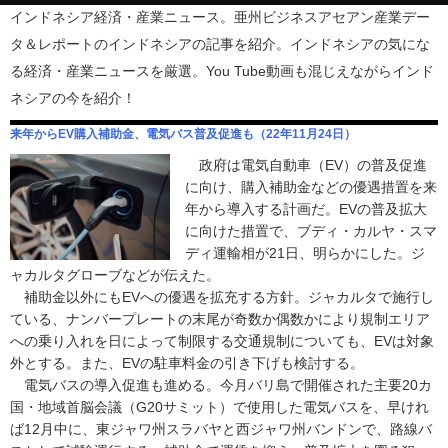
インドネシア経済・産業ニュース。亜州ビジネスアセアン産業デー
タ＆レポートのインドネシアの記事を紹介。インドネシアの気にな
る経済・産業ニュースを厳選。You Tube動画も混じえながらインド
ネシアの今を紹介！
来年からEV購入補助金、電気バス普及促進も（22年11月24日）
政府は電気自動車（EV）の普及促進
に向け、購入補助金などの優遇措置を来
年から導入する計画だ。EVの普及拡大
に向けた措置で、ブディ・カルヤ・スマ
ディ運輸相が21日、明らかにした。ジ
ャカルタグローブなどが伝えた。
補助金以外にもEVへの優遇を拡充する方針。ジャカルタで施行し
ている、ナンバープレートの末尾が奇数か偶数かにより規制エリア
への乗り入れを日によって制限する交通規制についても、EVは対象
外とする。また、EVの駐車料金の引き下げも検討する。
電気バスの導入促進も進める。今月バリ島で開催された主要20カ
国・地域首脳会議（G20サミット）で使用した電気バスを、早けれ
ば12月中に、東ジャワ州スラバヤと西ジャワ州バンドンで、路線バ