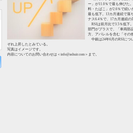
ー」が11.0％で最も伸びた
料・たばこ」が2.6％で続い
最も低下。13カ月連続で落
ナス6.4％で、17カ月連続
RSIは前月比で3.5％低
部門がプラスで、「車両部品
方、アパレルを含む「その他
中銀は24年6月のRSIにつ
ぞれ上昇したとみている。
写真はイメージです。
内容についてのお問い合わせは＜info@ashuir.com＞まで。