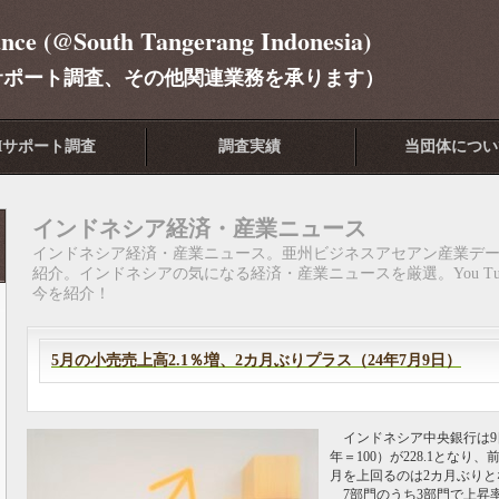
ance (@South Tangerang Indonesia)
サポート調査、その他関連業務を承ります）
Iサポート調査
調査実績
当団体につい
インドネシア経済・産業ニュース
インドネシア経済・産業ニュース。亜州ビジネスアセアン産業デ
紹介。インドネシアの気になる経済・産業ニュースを厳選。You T
今を紹介！
5月の小売売上高2.1％増、2カ月ぶりプラス（24年7月9日）
インドネシア中央銀行は9日、
年＝100）が228.1とな
月を上回るのは2カ月ぶりと
7部門のうち3部門で上昇