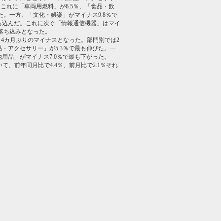
。これに「車両用燃料」が6.5％、「食品・飲
た。一方、「文化・娯楽」がマイナス9.8％で
ち込んだ。これに次ぐ「情報通信機器」はマイ
の落ち込みとなった。
下。4カ月ぶりのマイナスとなった。部門別では2
・アクセサリー」が5.3％で最も伸びた。一
用品」がマイナス7.0％で最も下がった。
いて、前年同月比で4.4％、前月比で2.1％それ