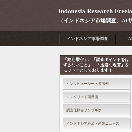
Indonesia Research Freel
（インドネシア市場調査、AI
インドネシア市場調査
A
「納期厳守」、「調査ポイントをは
ずさないこと」、「迅速な返答」を
モットーとしております！
インタビューシート参考例
ロングリスト項目例
調査仕様書サンプル例
インドネシア経済・産業ニュース