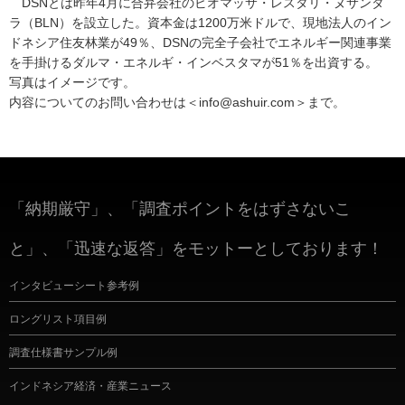
DSNとは昨年4月に合弁会社のビオマッサ・レスタリ・ヌサンタ
ラ（BLN）を設立した。資本金は1200万米ドルで、現地法人のイン
ドネシア住友林業が49％、DSNの完全子会社でエネルギー関連事業
を手掛けるダルマ・エネルギ・インベスタマが51％を出資する。
写真はイメージです。
内容についてのお問い合わせは＜info@ashuir.com＞まで。
「納期厳守」、「調査ポイントをはずさないこ
と」、「迅速な返答」をモットーとしております！
インタビューシート参考例
ロングリスト項目例
調査仕様書サンプル例
インドネシア経済・産業ニュース