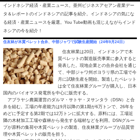
インドネシア経済・産業ニュース。亜州ビジネスアセアン産業デー
タ＆レポートのインドネシアの記事を紹介。インドネシアの気にな
る経済・産業ニュースを厳選。You Tube動画も混じえながらインド
ネシアの今を紹介！
住友林が木質ペレット合弁、中部ジャワで試験生産開始（24年9月24日）
住友林業は20日、インドネシアで木
質ペレットの製造販売事業に参入すると
発表した。現地企業との合弁会社を通じ
て、中部ジャワ州ボヨラリ県の工場で今
月に試験生産を開始。製造したペレット
は全て住友林業グループが購入し、日本
国内のバイオマス発電所を中心に販売する。
アブラヤシ農園運営のダルマ・サトヤ・ヌサンタラ（DSN）と合
弁を組む。工場の年産能力は9月以降の第1期が6万トンで、26年を
めどに予定する第2期では12万トンに拡大する。原料には、工場近
隣の木材加工工場や森林から発生する端材などを利用。DSNグルー
プが原料の集荷や木質ペレットの製造、住友林業グループが品質管
理や木質ペレットの販売を担う。