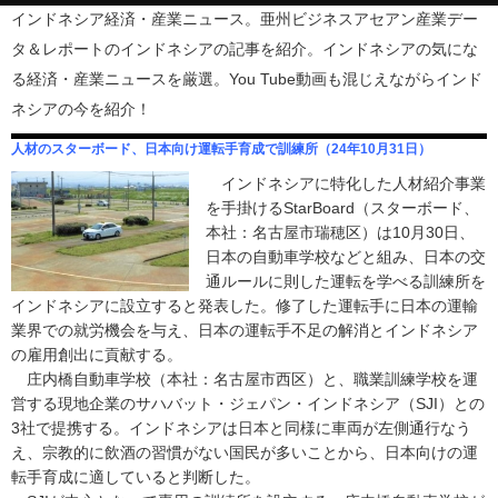
インドネシア経済・産業ニュース。亜州ビジネスアセアン産業デー
タ＆レポートのインドネシアの記事を紹介。インドネシアの気にな
る経済・産業ニュースを厳選。You Tube動画も混じえながらインド
ネシアの今を紹介！
人材のスターボード、日本向け運転手育成で訓練所（24年10月31日）
インドネシアに特化した人材紹介事業
を手掛けるStarBoard（スターボード、
本社：名古屋市瑞穂区）は10月30日、
日本の自動車学校などと組み、日本の交
通ルールに則した運転を学べる訓練所を
インドネシアに設立すると発表した。修了した運転手に日本の運輸
業界での就労機会を与え、日本の運転手不足の解消とインドネシア
の雇用創出に貢献する。
庄内橋自動車学校（本社：名古屋市西区）と、職業訓練学校を運
営する現地企業のサハバット・ジェパン・インドネシア（SJI）との
3社で提携する。インドネシアは日本と同様に車両が左側通行なう
え、宗教的に飲酒の習慣がない国民が多いことから、日本向けの運
転手育成に適していると判断した。