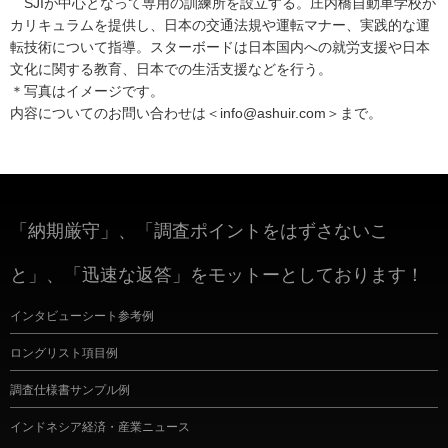
SJIが中心となって専用の訓練所を設立する。庄内橋自動車学校が
カリキュラムを提供し、日本の交通法規や運転マナー、実践的な運
転技術について指導。スターボードは日本国内への就労支援や日本
文化に関する教育、日本での生活支援などを行う。
＊写真はイメージです。
内容についてのお問い合わせは＜info@ashuir.com＞まで。
「納期厳守」、「調査ポイントをはずさないこ
と」、「迅速な返答」をモットーとしております！
インタビューシート参考例
ロングリスト項目例
調査仕様書サンプル例
インドネシア経済・産業ニュース