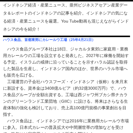
インドネシア経済・産業ニュース。亜州ビジネスアセアン産業デー
タ＆レポートのインドネシアの記事を紹介。インドネシアの気にな
る経済・産業ニュースを厳選。You Tube動画も混じえながらインド
ネシアの今を紹介！
ハウス食品、首都東郊にカレールウ工場（25年4月21日）
ハウス食品グループ本社は18日、ジャカルタ東郊に家庭用・業務
用カレールウの工場を設立すると発表した。2027年に稼働を開始す
る予定。イスラムの戒律に沿っていることを示すハラル認証を取得
した製品を生産し、インドネシア国内のほか、世界のハラル市場へ
も販売を広げる。
工場運営の子会社ハウスフーズ・インドネシア（仮称）を来月末
に新設する。資本金は3408億ルピア（約32億3000万円）で、ハウ
ス食品グループが全額出資する。工場は西ジャワ州ブカシ県チカラ
ンのグリーンランド工業団地（GIIC）に設ける。将来はさらなる生
産体制の強化も検討しており、売上高100億円規模の事業創出を目
指す。
ハウス食品は、インドネシアでは2016年に業務用カレールウ市場
に参入。日本式カレーの普及拡大や中間層世帯の増加などを受け