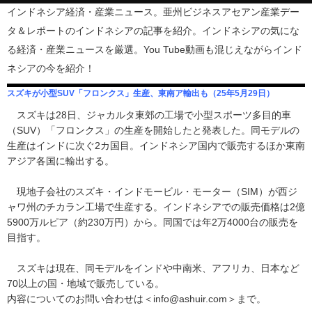
インドネシア経済・産業ニュース。亜州ビジネスアセアン産業デー
タ＆レポートのインドネシアの記事を紹介。インドネシアの気にな
る経済・産業ニュースを厳選。You Tube動画も混じえながらインド
ネシアの今を紹介！
スズキが小型SUV「フロンクス」生産、東南ア輸出も（25年5月29日）
スズキは28日、ジャカルタ東郊の工場で小型スポーツ多目的車
（SUV）「フロンクス」の生産を開始したと発表した。同モデルの
生産はインドに次ぐ2カ国目。インドネシア国内で販売するほか東南
アジア各国に輸出する。
現地子会社のスズキ・インドモービル・モーター（SIM）が西ジ
ャワ州のチカラン工場で生産する。インドネシアでの販売価格は2億
5900万ルピア（約230万円）から。同国では年2万4000台の販売を
目指す。
スズキは現在、同モデルをインドや中南米、アフリカ、日本など
70以上の国・地域で販売している。
内容についてのお問い合わせは＜info@ashuir.com＞まで。