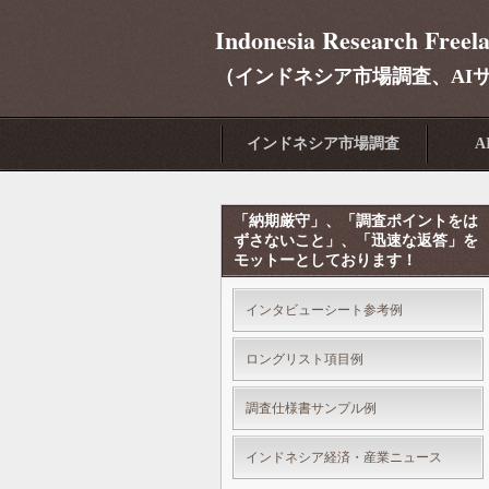
Indonesia Research Freel
（インドネシア市場調査、AI
インドネシア市場調査
A
「納期厳守」、「調査ポイントをは
ずさないこと」、「迅速な返答」を
モットーとしております！
インタビューシート参考例
ロングリスト項目例
調査仕様書サンプル例
インドネシア経済・産業ニュース