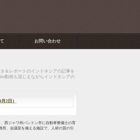
て
お問い合わせ
ータ＆レポートのインドネシアの記事を
ube動画も混じえながらインドネシアの
0月2日）
、西ジャワ州バンドン市に自動車整備士の育
務所、会議室を備える施設で、人材の質の引