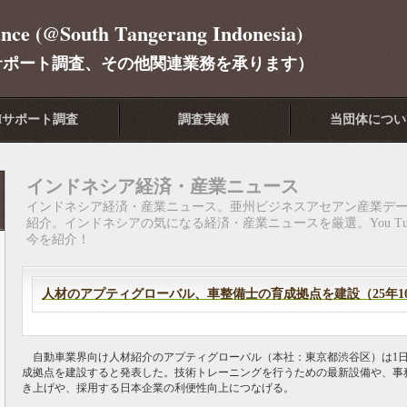
ance (@South Tangerang Indonesia)
サポート調査、その他関連業務を承ります）
Iサポート調査
調査実績
当団体につい
インドネシア経済・産業ニュース
インドネシア経済・産業ニュース。亜州ビジネスアセアン産業デ
紹介。インドネシアの気になる経済・産業ニュースを厳選。You T
今を紹介！
人材のアプティグローバル、車整備士の育成拠点を建設（25年1
自動車業界向け人材紹介のアプティグローバル（本社：東京都渋谷区）は1日
成拠点を建設すると発表した。技術トレーニングを行うための最新設備や、事
き上げや、採用する日本企業の利便性向上につなげる。