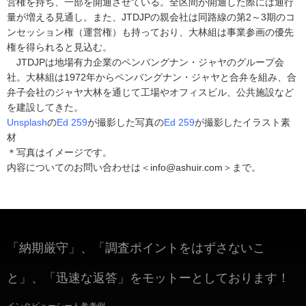
営権を持ち、一部を開通させている。全区間が開通した際には通行
量が増える見通し。また、JTDJPの親会社は同路線の第2～3期のコ
ンセッション権（運営権）も持っており、大林組は事業参画の優先
権を得られると見込む。
JTDJPは地場有力企業のペンバングナン・ジャヤのグループ会
社。大林組は1972年からペンバングナン・ジャヤと合弁を組み、合
弁子会社のジャヤ大林を通じて工場やオフィスビル、公共施設など
を建設してきた。
Unsplash
の
Ed 259
が撮影した写真の
Ed 259
が撮影したイラスト素
材
＊写真はイメージです。
内容についてのお問い合わせは＜info@ashuir.com＞まで。
「納期厳守」、「調査ポイントをはずさないこ
と」、「迅速な返答」をモットーとしております！