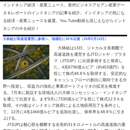
インドネシア経済・産業ニュース。亜州ビジネスアセアン産業デー
タ＆レポートのインドネシアの記事を紹介。インドネシアの気にな
る経済・産業ニュースを厳選。You Tube動画も混じえながらインド
ネシアの今を紹介！
大林組が高速道運営に参画へ、地場社に49％出資（26年5月14日）
大林組は13日、ジャカルタ首都圏で
高速道路を運営するJTDジャヤ・プラタ
マ（JTDJP）に出資参画すると発表し
た。4兆8796億ルピア（約453億円）を
投じて株式48.8％を取得する。安定的な
キャッシュフローの創出に期待できる分
野へ投資し、収益力の強化と事業ポートフォリオの拡充を推進す
る。7月末に新設する現地法人の大林コンセッション・インドネシア
を通じて出資する。まず9月に7330億ルピアを投じて株式12.5％を
取得。その後はインドネシア政府による土地収用完了を条件とし
て、12月に4兆1466億ルピアを追加出資し、保有率を48.8％に引き
上げる。
JTDJPは都心部を横断する全長約31キロメートルの高速道路の運