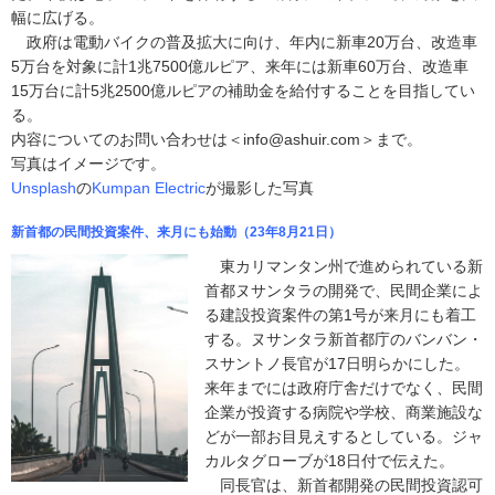
幅に広げる。
政府は電動バイクの普及拡大に向け、年内に新車20万台、改造車
5万台を対象に計1兆7500億ルピア、来年には新車60万台、改造車
15万台に計5兆2500億ルピアの補助金を給付することを目指してい
る。
内容についてのお問い合わせは＜info@ashuir.com＞まで。
写真はイメージです。
Unsplash
の
Kumpan Electric
が撮影した写真
新首都の民間投資案件、来月にも始動（23年8月21日）
東カリマンタン州で進められている新
首都ヌサンタラの開発で、民間企業によ
る建設投資案件の第1号が来月にも着工
する。ヌサンタラ新首都庁のバンバン・
スサントノ長官が17日明らかにした。
来年までには政府庁舎だけでなく、民間
企業が投資する病院や学校、商業施設な
どが一部お目見えするとしている。ジャ
カルタグローブが18日付で伝えた。
同長官は、新首都開発の民間投資認可