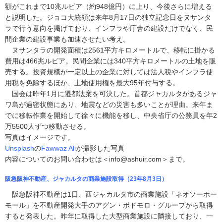
額がこれまで10兆ルピア（約948億円）に上り、今後さらに増える
と説明した。ジョコ大統領は来年8月17日の独立記念日をヌサンタ
ラで行う意向を掲げており、インフラや庁舎の建設だけでなく、民
間企業の建設事業も加速させたい考え。
ヌサンタラの開発面積は2561平方キロメートルで、移転に掛かる
費用は466兆ルピア。民間企業には340平方キロメートルの土地を販
売する。投資規模が一定以上の企業に対しては法人税やインフラ使
用税を免除するほか、土地使用権を最大95年付与する。
国会は昨年1月に遷都法案を可決した。首都ジャカルタがあるジャ
ワ島が過密状態にあり、地震などの災害も多いことが理由。来年ま
でに移転作業を開始して徐々に機能を移し、中央省庁の公務員を年2
万5500人ずつ移動させる。
写真はイメージです。
Unsplash
の
Fawwaz Ali
が撮影した写真
内容についてのお問い合わせは＜info@ashuir.com＞まで。
阪急阪神不動産、ジャカルタの商業施設取得（23年8月3日）
阪急阪神不動産は1日、西ジャカルタ市の商業施設「ネオソーホー
モール」を不動産開発大手のアグン・ポドモロ・グループから取得
すると発表した。昨年に取得した大型商業施設に隣接しており、一