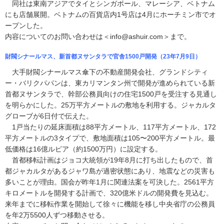
同社は東南アジアでタイとシンガポール、マレーシア、ベトナム
にも店舗展開。ベトナムの百貨店内1号店は4月にホーチミン市でオ
ープンした。
内容についてのお問い合わせは＜info@ashuir.com＞まで。
財閥シナールマス、新首都ヌサンタラで官舎1500戸開発（23年7月9日）
大手財閥シナールマス傘下の不動産開発会社、グランドシティ
ー・バリクパパンは、東カリマンタン州で開発が進められている新
首都ヌサンタラで、幹部公務員向けの住宅1500戸を受注する見通し
を明らかにした。25万平方メートルの敷地を利用する。ジャカルタ
グローブが6日付で伝えた。
1戸当たりの延床面積は88平方メートル、117平方メートル、172
平方メートルの3タイプで、敷地面積は105〜200平方メートル。最
低価格は16億ルピア（約1500万円）に設定する。
首都移転計画はジョコ大統領が19年8月に打ち出したもので、首
都ジャカルタがあるジャワ島が過密状態にあり、地震などの災害も
多いことが理由。国会が昨年1月に関連法案を可決した。2561平方
キロメートルを開発する計画で、320億米ドルの開発費を見込む。
来年までに移転作業を開始して徐々に機能を移し中央省庁の公務員
を年2万5500人ずつ移動させる。