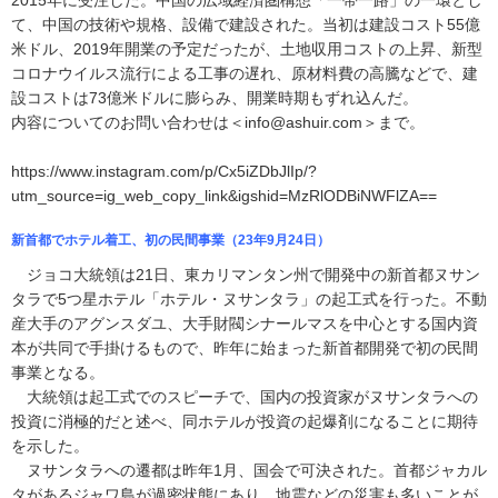
2015年に受注した。中国の広域経済圏構想「一帯一路」の一環とし
て、中国の技術や規格、設備で建設された。当初は建設コスト55億
米ドル、2019年開業の予定だったが、土地収用コストの上昇、新型
コロナウイルス流行による工事の遅れ、原材料費の高騰などで、建
設コストは73億米ドルに膨らみ、開業時期もずれ込んだ。
内容についてのお問い合わせは＜info@ashuir.com＞まで。
https://www.instagram.com/p/Cx5iZDbJlIp/?
utm_source=ig_web_copy_link&igshid=MzRlODBiNWFlZA==
新首都でホテル着工、初の民間事業（23年9月24日）
ジョコ大統領は21日、東カリマンタン州で開発中の新首都ヌサン
タラで5つ星ホテル「ホテル・ヌサンタラ」の起工式を行った。不動
産大手のアグンスダユ、大手財閥シナールマスを中心とする国内資
本が共同で手掛けるもので、昨年に始まった新首都開発で初の民間
事業となる。
大統領は起工式でのスピーチで、国内の投資家がヌサンタラへの
投資に消極的だと述べ、同ホテルが投資の起爆剤になることに期待
を示した。
ヌサンタラへの遷都は昨年1月、国会で可決された。首都ジャカル
タがあるジャワ島が過密状態にあり、地震などの災害も多いことが