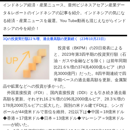
インドネシア経済・産業ニュース。亜州ビジネスアセアン産業デー
タ＆レポートのインドネシアの記事を紹介。インドネシアの気にな
る経済・産業ニュースを厳選。You Tube動画も混じえながらインド
ネシアの今を紹介！
3Qの投資実行額22％増、過去最高額の更新続く（23年10月23日）
投資省（BKPM）の20日発表による
と、2023年第3四半期の投資実行額（石
油・ガスや金融などを除く）は前年同期
比21.6％増の374兆4000億ルピア（約3
兆3000億円）だった。8四半期連続で四
半期ベースの過去最高額を更新。金属製
品や鉱業などへの投資が多かった。
外国直接投資（FDI）、国内直接投資（DDI）とも引き続き過去最
高額を更新。それぞれ16.2％増の196兆2000億ルピア、28.3％増の
178兆2000万ルピアに拡大した。国別の米ドル建てFDIは、シンガ
ポールが44億米ドルで首位を維持。2位以下は◆中国＝18億米ドル
◆香港＝17億米ドル◆日本＝13億米ドル◆マレーシア＝9億米ドル
――が続いた。