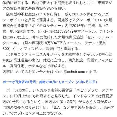
体的に運営する。現地で拡大する消費を取り込むと共に、東南アジ
アの賃貸事業の基盤構築を進める狙い。
阪急阪神不動産は71.4％を出資し、残り28.6％を保有するアグ
ン・ポドモロと共同で運営する。同施設はアグン・ポドモロの大規
模複合開発事業「ポドモロシティー」内で2016年に完成。地上7
階、地下2階建てで、延べ床面積は6万3479平方メートル、テナント
数は約70に上る。昨年に取得した大規模商業施設「セントラルパー
クモール」（延べ床面積18万8047平方メートル、テナント数約
300）や、オフィスビル、高層住宅と直結する。
ポドモロシティーはスカルノハッタ国際空港とジャカルタ中心部
を結ぶ高速道路の出入口付近に立地し、商業施設、高層オフィスビ
ル、高層住宅、ホテルなどで構成する。
内容についてのお問い合わせは＜info@ashuir.com＞まで。
ポーラが百貨店内1号店、首都で10月にもオープン（23年7月30日）
ポーラは28日、ジャカルタ南部の百貨店「そごうプラザ・スナヤ
ン」に10月上旬にも出店すると発表した。インドネシアでは百貨店
内の1号店になるという。国内総生産（GDP）が大きく人口が多い
同国の成長を取り込む狙い。「B.A」など主力製品を販売し、東南ア
ジアでのプレゼンス向上につなげる。