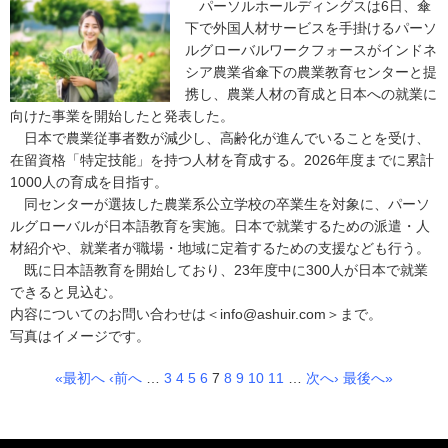
パーソルホールディングスは6日、傘
下で外国人材サービスを手掛けるパーソ
ルグローバルワークフォースがインドネ
シア農業省傘下の農業教育センターと提
携し、農業人材の育成と日本への就業に
向けた事業を開始したと発表した。
日本で農業従事者数が減少し、高齢化が進んでいることを受け、
在留資格「特定技能」を持つ人材を育成する。2026年度までに累計
1000人の育成を目指す。
同センターが選抜した農業系公立学校の卒業生を対象に、パーソ
ルグローバルが日本語教育を実施。日本で就業するための派遣・人
材紹介や、就業者が職場・地域に定着するための支援なども行う。
既に日本語教育を開始しており、23年度中に300人が日本で就業
できると見込む。
内容についてのお問い合わせは＜info@ashuir.com＞まで。
写真はイメージです。
«最初へ
‹前へ
…
3
4
5
6
7
8
9
10
11
…
次へ›
最後へ»