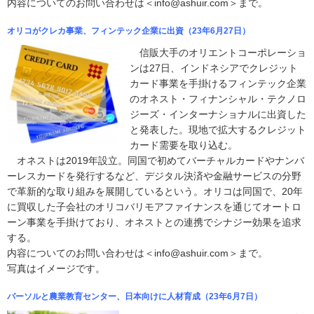
内容についてのお問い合わせは＜info@ashuir.com＞まで。
オリコがクレカ事業、フィンテック企業に出資（23年6月27日）
信販大手のオリエントコーポレーショ
ンは27日、インドネシアでクレジット
カード事業を手掛けるフィンテック企業
のオネスト・フィナンシャル・テクノロ
ジーズ・インターナショナルに出資した
と発表した。現地で拡大するクレジット
カード需要を取り込む。
オネストは2019年設立。同国で初めてバーチャルカードやナンバ
ーレスカードを発行するなど、デジタル決済や金融サービスの分野
で革新的な取り組みを展開しているという。オリコは同国で、20年
に買収した子会社のオリコバリモアファイナンスを通じてオートロ
ーン事業を手掛けており、オネストとの連携でシナジー効果を追求
する。
内容についてのお問い合わせは＜info@ashuir.com＞まで。
写真はイメージです。
パーソルと農業教育センター、日本向けに人材育成（23年6月7日）