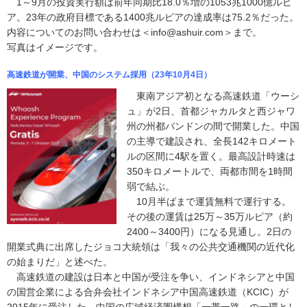
1～9月の投資実行額は前年同期比18.0％増の1053兆1000億ルピ
ア。23年の政府目標である1400兆ルピアの達成率は75.2％だった。
内容についてのお問い合わせは＜info@ashuir.com＞まで。
写真はイメージです。
高速鉄道が開業、中国のシステム採用（23年10月4日）
東南アジア初となる高速鉄道「ウーシ
ュ」が2日、首都ジャカルタと西ジャワ
州の州都バンドンの間で開業した。中国
の主導で建設され、全長142キロメート
ルの区間に4駅を置く。最高設計時速は
350キロメートルで、両都市間を1時間
弱で結ぶ。
10月半ばまで運賃無料で運行する。
その後の運賃は25万～35万ルピア（約
2400～3400円）になる見通し。2日の
開業式典に出席したジョコ大統領は「我々の公共交通機関の近代化
の始まりだ」と述べた。
高速鉄道の建設は日本と中国が受注を争い、インドネシアと中国
の国営企業による合弁会社インドネシア中国高速鉄道（KCIC）が