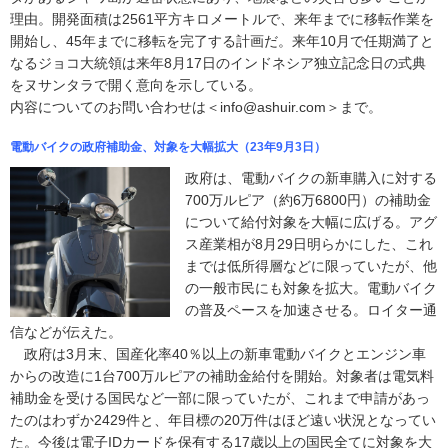
理由。開発面積は2561平方キロメートルで、来年までに移転作業を
開始し、45年までに移転を完了する計画だ。来年10月で任期満了と
なるジョコ大統領は来年8月17日のインドネシア独立記念日の式典
をヌサンタラで開く意向を示している。
内容についてのお問い合わせは＜info@ashuir.com＞まで。
電動バイクの政府補助金、対象を大幅拡大（23年9月3日）
政府は、電動バイクの新車購入に対する
700万ルピア（約6万6800円）の補助金
について給付対象を大幅に広げる。アグ
ス産業相が8月29日明らかにした、これ
までは低所得層などに限っていたが、他
の一般市民にも対象を拡大。電動バイク
の普及ペースを加速させる。ロイター通
信などが伝えた。
政府は3月末、国産化率40％以上の新車電動バイクとエンジン車
からの改造に1台700万ルピアの補助金給付を開始。対象者は電気料
補助金を受ける国民など一部に限っていたが、これまで申請があっ
たのはわずか2429件と、年目標の20万件はほど遠い状況となってい
た。今後は電子IDカードを保有する17歳以上の国民全てに対象を大