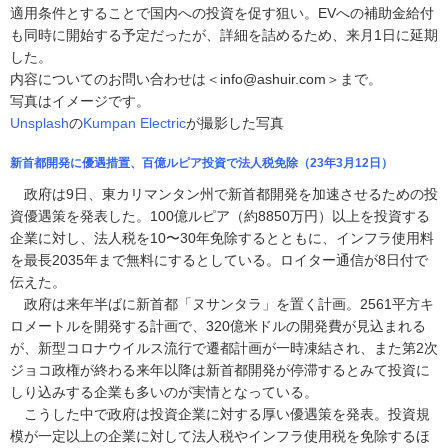
適用条件とすることで国内への投資を促す狙い。EVへの補助金給付
も同時に開始する予定だったが、詳細を詰めるため、来月1日に延期
した。
内容についてのお問い合わせは＜info@ashuir.com＞まで。
写真はイメージです。
Unsplash
の
Kumpan Electric
が撮影した写真
新首都開発に優遇措置、百億ルピア投資で法人税免除（23年3月12日）
政府は9日、東カリマンタン州で新首都開発を加速させるための投
資優遇策を発表した。100億ルピア（約8850万円）以上を投資する
企業に対し、法人税を10〜30年免除するとともに、インフラ使用料
を最長2035年まで無料にするとしている。ロイター通信が8日付で
伝えた。
政府は来年半ばに新首都「ヌサンタラ」を置く計画。2561平方キ
ロメートルを開発する計画で、320億米ドルの開発費が見込まれる
が、新型コロナウイルス流行で遷都計画が一時凍結され、また第2次
ジョコ政権が終わる来年以降は新首都開発が停滞するとみて投資に
しり込みする企業も多いのが実情となっている。
こうした中で政府は投資企業に対する厚い優遇策を発表。投資規
模が一定以上の企業に対して法人税やインフラ使用税を免除するほ