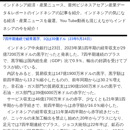
インドネシア経済・産業ニュース。亜州ビジネスアセアン産業デー
タ＆レポートのインドネシアの記事を紹介。インドネシアの気にな
る経済・産業ニュースを厳選。You Tube動画も混じえながらインド
ネシアの今を紹介！
7四半期連続で経常黒字、1Qは30億ドル（23年5月24日）
インドネシア中央銀行は23日、2023年第1四半期の経常収支が29
億7200万米ドルの黒字だったと発表した。7四半期連続のプラス
で、黒字幅は国内総生産（GDP）比で0.9％。輸出の好調を受けてプ
ラスが続いている。
内訳をみると、貿易収支は147億1900万米ドルの黒字。黒字額は
前四半期から13.2％縮小したものの、前年同期からは30.2％増え
た。非石油・ガス部門の貿易収支は190億1500万米ドルの黒字で、
石油・ガス部門は39億6000万米ドルの赤字だった。
サービス収支は46億1700万米ドルの赤字。少なくとも21年第1四
半期から赤字続きで、前四半期からは赤字額が16.0％縮小した。
インドネシアの経常収支は11年第4四半期から赤字続きだった
が、ニッケルの未加工輸出を禁止し始めた20年からプラスになり、
足元では7四半期連続でプラス。ジョコ大統領は22年半ば、鉱石の