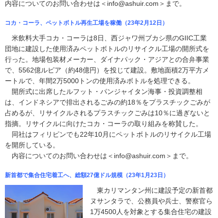
内容についてのお問い合わせは＜info@ashuir.com＞まで。
コカ・コーラ、ペットボトル再生工場を稼働（23年2月12日）
米飲料大手コカ・コーラは8日、西ジャワ州ブカシ県のGIIC工業
団地に建設した使用済みペットボトルのリサイクル工場の開所式を
行った。地場包装材メーカー、ダイナパック・アジアとの合弁事業
で、5562億ルピア（約48億円）を投じて建設。敷地面積2万平方メ
ートルで、年間2万5000トンの使用済みボトルを処理できる。
開所式に出席したルフット・パンジャイタン海事・投資調整相
は、インドネシアで排出されるごみの約18％をプラスチックごみが
占めるが、リサイクルされるプラスチックごみは10％に過ぎないと
指摘。リサイクルに向けたコカ・コーラの取り組みを称賛した。
同社はフィリピンでも22年10月にペットボトルのリサイクル工場
を開所している。
内容についてのお問い合わせは＜info@ashuir.com＞まで。
新首都で集合住宅着工へ、総額27億ドル規模（23年1月23日）
東カリマンタン州に建設予定の新首都
ヌサンタラで、公務員や兵士、警察官ら
1万4500人を対象とする集合住宅の建設