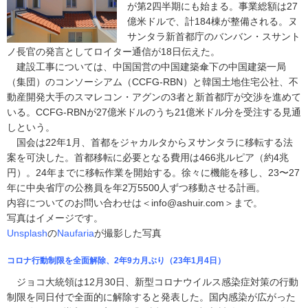
が第2四半期にも始まる。事業総額は27
億米ドルで、計184棟が整備される。ヌ
サンタラ新首都庁のバンバン・スサント
ノ長官の発言としてロイター通信が18日伝えた。
建設工事については、中国国営の中国建築傘下の中国建築一局
（集団）のコンソーシアム（CCFG-RBN）と韓国土地住宅公社、不
動産開発大手のスマレコン・アグンの3者と新首都庁が交渉を進めて
いる。CCFG-RBNが27億米ドルのうち21億米ドル分を受注する見通
しという。
国会は22年1月、首都をジャカルタからヌサンタラに移転する法
案を可決した。首都移転に必要となる費用は466兆ルピア（約4兆
円）。24年までに移転作業を開始する。徐々に機能を移し、23〜27
年に中央省庁の公務員を年2万5500人ずつ移動させる計画。
内容についてのお問い合わせは＜info@ashuir.com＞まで。
写真はイメージです。
Unsplash
の
Naufaria
が撮影した写真
コロナ行動制限を全面解除、2年9カ月ぶり（23年1月4日）
ジョコ大統領は12月30日、新型コロナウイルス感染症対策の行動
制限を同日付で全面的に解除すると発表した。国内感染が広がった