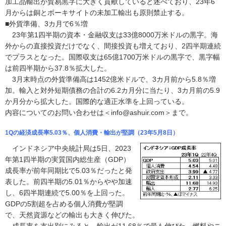
加工品輸出が貿易黒字に大きく貢献していると述べており、23年6
月からは銅とボーキサイトの未加工輸出も原則禁止する。
■外貨準備、3カ月で6％増
23年第1四半期の資本・金融収支は33億8000万米ドルの黒字。海
外からの直接投資だけでなく、間接投資も増えており、2四半期連続
でプラスとなった。国際収支は65億1700万米ドルの黒字で、黒字幅
は前四半期から37.8％拡大した。
3月末時点の外貨準備高は1452億米ドルで、3カ月前から5.8％増
加。輸入と対外短期債務の合計の6.2カ月分に当たり、3カ月前の5.9
か月分から拡大した。国際的な適正水準を上回っている。
内容についてのお問い合わせは＜info@ashuir.com＞まで。
1Qの経済成長率5.03％、個人消費・輸出が堅調（23年5月8日）
インドネシア中央統計局は5日、2023
年第1四半期の実質国内総生産（GDP）
成長率が前年同期比で5.03％だったと発
表した。前四半期の5.01％からやや加速
し、6四半期連続で5.00％を上回った。
GDPの5割超を占める個人消費が堅調
で、天然資源などの輸出も大きく伸びた。