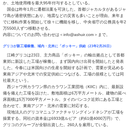
か、土地使用権を最大95年付与するとしている。
国会は昨年1月に遷都法案を可決した。首都ジャカルタがあるジャ
ワ島が過密状態にあり、地震などの災害も多いことが理由。来年ま
でに移転作業を開始して徐々に機能を移し、中央省庁の公務員を年2
万5500人ずつ移動させる。
内容についてのお問い合わせは＜info@ashuir.com＞まで。
グリコが新工場稼働、域内・北米に「ポッキー」供給（23年2月26日）
江崎グリコは23日、主力商品「ポッキー」の輸出拠点として首都
東郊に新設した工場が稼働し、まず国内向け出荷を開始したと発表
した。今春には米国向けの生産を開始する計画で、需要が見込める
東南アジアや北米での安定供給につなげる。工場の規模としては同
社最大という。
西ジャワ州カラワン県のカラワン工業団地（KIIC）内に、最新設
備を備えた工場を設けた。敷地面積は6万平方メートル、建物の延べ
床面積は5万7000平方メートル。タイのバンコク近郊にある工場と
合わせて、東南アジア・北米の需要に対応する。
現地法人のグリコマニュファクチャリングインドネシアが工場を
操業する。同社の資本金は6933億ルピア（約61億4000万円）で、
グリコのグループが全額出資した。260人を雇用している。