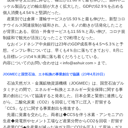
成長率を支出別にみると、輸出が11.68％で最も伸びた。燃料やニ
ッケル製品などの輸出額が大きく拡大した。GDPの52.9％を占める
個人消費も4.54％と堅調だった。
産業別では倉庫・運輸サービスが15.93％と最も伸びた。新型コロ
ナウイルス関連規制が緩和され、人・モノの動きが活発化したこと
が背景にある。宿泊・外食サービスも11.55％と高い伸び。コロナ規
制緩和で観光が活況になったことで2桁増となった。
なおインドネシア中央銀行は23年のGDP成長率を4.5〜5.3％と予
想。インフレ率については、早くも4％台に落ちてきており、8月に
も目標レンジの4％未満に落ち着くだろうとしている。
内容についてのお問い合わせは＜info@ashuir.com＞まで。
JOGMECと国営石油、エネ転換の事業創出で協議（23年4月20日）
石油天然ガス・金属鉱物資源機構（JOGMEC）は、国営石油プル
タミナとの間で、エネルギー転換とエネルギー安全保障に関する事
業の創出について協議すると発表した。日本企業と緊密に連携しな
がら、二酸化炭素（CO2）を回収して地下に圧入・貯留する
「CCS」などに関する事業創出を推進する。
先週に覚書を交わした。両者は◆CCSを伴う水素・アンモニアの
生産◆発電所やセメント工場など産業分野からCO2を回収・貯留す
る産業CCS◆生産量が減った油ガス田にCO2を圧入して原油・ガス