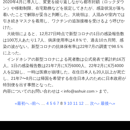
2020年4月に導入し、変更を繰り返しながら都市封鎖（ロックダウ
ン）や移動制限、在宅勤務などを規定してきたが、感染状況が落ち
着いたことで解除が妥当と判断した。大統領は、人混みや室内では
引き続きマスクを着用し、ワクチンの追加接種を受けるよう呼びか
けた。
大統領によると、12月27日時点で新型コロナの1日の感染報告数
は100万人あたり1.7人、病床使用率は4.8％で、過去10カ月間、感
染の波がない。新型コロナの抗体保有率は22年7月の調査で98.5％
に上った。
インドネシアの新型コロナによる死者数は公式発表で累計約16万
人。1日の感染報告数は21年7月に5万6000人、22年2月に6万4000
人を記録し、一時は医療が崩壊した。在住日本人も20人以上が死亡
し、21年7〜8月には帰国を希望する在住日本人のために日本政府が
特別便を出す事態となった。
内容についてのお問い合わせは＜info@ashuir.com＞まで。
«最初へ
‹前へ
…
4
5
6
7
8
9
10
11
12
…
次へ›
最後へ»