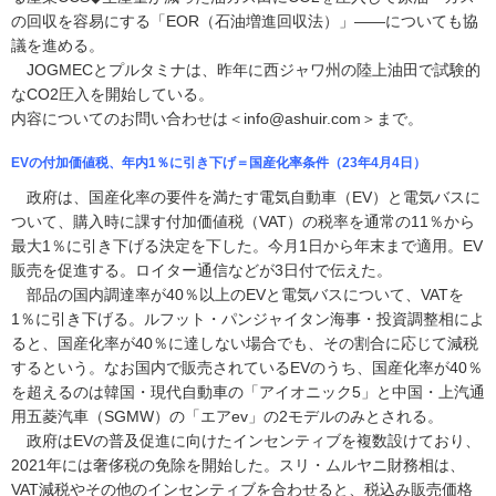
の回収を容易にする「EOR（石油増進回収法）」――についても協
議を進める。
JOGMECとプルタミナは、昨年に西ジャワ州の陸上油田で試験的
なCO2圧入を開始している。
内容についてのお問い合わせは＜info@ashuir.com＞まで。
EVの付加価値税、年内1％に引き下げ＝国産化率条件（23年4月4日）
政府は、国産化率の要件を満たす電気自動車（EV）と電気バスに
ついて、購入時に課す付加価値税（VAT）の税率を通常の11％から
最大1％に引き下げる決定を下した。今月1日から年末まで適用。EV
販売を促進する。ロイター通信などが3日付で伝えた。
部品の国内調達率が40％以上のEVと電気バスについて、VATを
1％に引き下げる。ルフット・パンジャイタン海事・投資調整相によ
ると、国産化率が40％に達しない場合でも、その割合に応じて減税
するという。なお国内で販売されているEVのうち、国産化率が40％
を超えるのは韓国・現代自動車の「アイオニック5」と中国・上汽通
用五菱汽車（SGMW）の「エアev」の2モデルのみとされる。
政府はEVの普及促進に向けたインセンティブを複数設けており、
2021年には奢侈税の免除を開始した。スリ・ムルヤニ財務相は、
VAT減税やその他のインセンティブを合わせると、税込み販売価格