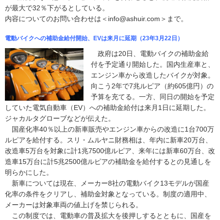
が最大で32％下がるとしている。
内容についてのお問い合わせは＜info@ashuir.com＞まで。
電動バイクへの補助金給付開始、EVは来月に延期（23年3月22日）
政府は20日、電動バイクの補助金給
付を予定通り開始した。国内生産車と、
エンジン車から改造したバイクが対象。
向こう2年で7兆ルピア（約605億円）の
予算を充てる。一方、同日の開始を予定
していた電気自動車（EV）への補助金給付は来月1日に延期した。
ジャカルタグローブなどが伝えた。
国産化率40％以上の新車販売やエンジン車からの改造に1台700万
ルピアを給付する。スリ・ムルヤニ財務相は、年内に新車20万台、
改造車5万台を対象に計1兆7500億ルピア、来年には新車60万台、改
造車15万台に計5兆2500億ルピアの補助金を給付するとの見通しを
明らかにした。
新車については現在、メーカー8社の電動バイク13モデルが国産
化率の条件をクリアし、補助金対象となっている。制度の適用中、
メーカーは対象車両の値上げを禁じられる。
この制度では、電動車の普及拡大を後押しするとともに、国産を